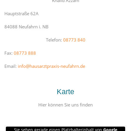
Khalid Azzam
Hauptstraße 62A
84088 Neufahrn i. NB
Telefon:
08773 840
Fax:
08773 888
Email:
info@hausarztpraxis-neufahrn.de
Karte
Hier können Sie uns finden
Sie sehen gerade einen Platzhalterinhalt von
Google